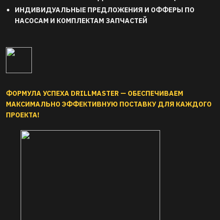
ИНДИВИДУАЛЬНЫЕ ПРЕДЛОЖЕНИЯ И ОФФЕРЫ ПО 
НАСОСАМ И КОМПЛЕКТАМ ЗАПЧАСТЕЙ
БУРОВЫЕ НАСОСЫ ВСЕХ
ПАКИНГИ
О
ТИПОВ
МАНИФОЛЬДЫ
Р
ГИДРАВЛИЧЕСКИЕ
ВЫСОКОГО ДАВЛЕНИЯ
Б
КОРОБКИ
ПРОТИВОВЫБРОСОВОЕ
И
ВТУЛКИ (ЦИЛИНДРЫ)
ОБОРУДОВАНИЕ
О
КЛАПАНЫ ПО
СИСТЕМЫ ОЧИСТКИ
Э
СТАНДАРТАМ API
БУРОВЫХ РАСТВОРОВ
Д
ПОРШНИ
ДВИГАТЕЛИ И ЗАПАСНЫЕ
ПЛ
ФОРМУЛА УСПЕХА DRILLMASTER — ОБЕСПЕЧИВАЕМ
ПЛУНЖЕРЫ
ЧАСТИ
Г
МАКСИМАЛЬНО ЭФФЕКТИВНУЮ ПОСТАВКУ ДЛЯ КАЖДОГО
ИНСТРУМЕНТ ДЛЯ
ПРОЕКТА!
ГОРНЫХ РАБОТ