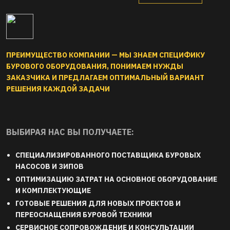
VERMEER
PRIME DRILLING
ATLAS COPCO
ПРЕИМУЩЕСТВО КОМПАНИИ — МЫ ЗНАЕМ СПЕЦИФИКУ
DITCH WITCH
HERRENKNECHT
BOART LONGYEA
БУРОВОГО ОБОРУДОВАНИЯ, ПОНИМАЕМ НУЖДЫ
UNI
ASTEC
UNIVERSAL
ЗАКАЗЧИКА И ПРЕДЛАГАЕМ ОПТИМАЛЬНЫЙ ВАРИАНТ
РЕШЕНИЯ КАЖДОЙ ЗАДАЧИ
ВЫБИРАЯ НАС ВЫ ПОЛУЧАЕТЕ:
СПЕЦИАЛИЗИРОВАННОГО ПОСТАВЩИКА БУРОВЫХ 
НАСОСОВ И ЗИПОВ
ОПТИМИЗАЦИЮ ЗАТРАТ НА ОСНОВНОЕ ОБОРУДОВАНИЕ 
И КОМПЛЕКТУЮЩИЕ
ГОТОВЫЕ РЕШЕНИЯ ДЛЯ НОВЫХ ПРОЕКТОВ И 
ПЕРЕОСНАЩЕНИЯ БУРОВОЙ ТЕХНИКИ 
СЕРВИСНОЕ СОПРОВОЖДЕНИЕ И КОНСУЛЬТАЦИИ