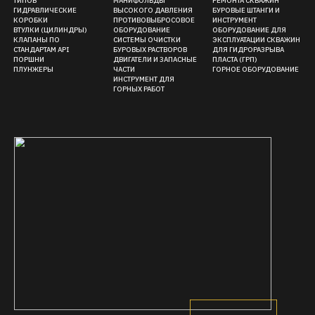
FMC KERR PUMPS
WEATHERFORD
NOV
ATLAS COPCO
AMERICAN MFG
OFM
(TRIDO)
APLEX
WEIR SPM
GARDNER DENVER
HALLIBURTON
MHWIRTH
PRIME DRILLING