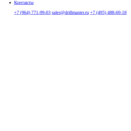
Контакты
+7 (964) 771-99-03
sales@drillmaster.ru
+7 (495) 488-69-18