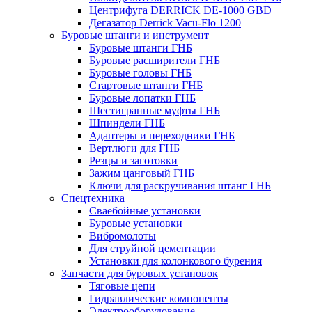
Центрифуга DERRICK DE-1000 GBD
Дегазатор Derrick Vacu-Flo 1200
Буровые штанги и инструмент
Буровые штанги ГНБ
Буровые расширители ГНБ
Буровые головы ГНБ
Стартовые штанги ГНБ
Буровые лопатки ГНБ
Шестигранные муфты ГНБ
Шпиндели ГНБ
Адаптеры и переходники ГНБ
Вертлюги для ГНБ
Резцы и заготовки
Зажим цанговый ГНБ
Ключи для раскручивания штанг ГНБ
Спецтехника
Сваебойные установки
Буровые установки
Вибромолоты
Для струйной цементации
Установки для колонкового бурения
Запчасти для буровых установок
Тяговые цепи
Гидравлические компоненты
Электрооборудование