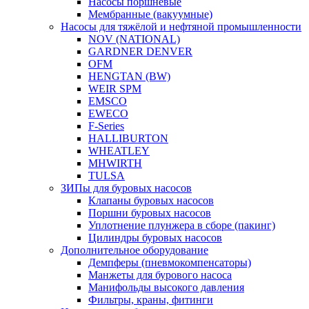
Насосы поршневые
Мембранные (вакуумные)
Насосы для тяжёлой и нефтяной промышленности
NOV (NATIONAL)
GARDNER DENVER
OFM
HENGTAN (BW)
WEIR SPM
EMSCO
EWECO
F-Series
HALLIBURTON
WHEATLEY
MHWIRTH
TULSA
ЗИПы для буровых насосов
Клапаны буровых насосов
Поршни буровых насосов
Уплотнение плунжера в сборе (пакинг)
Цилиндры буровых насосов
Дополнительное оборудование
Демпферы (пневмокомпенсаторы)
Манжеты для бурового насоса
Манифольды высокого давления
Фильтры, краны, фитинги