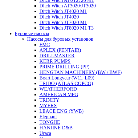
Ditch Witch AT/JT2720 M1
Ditch Witch AT3020/JT3020
Ditch Witch JT4020 M1
Ditch Witch JT4020
Ditch Witch JT7020 M1
Ditch Witch JT8020 M1 T3
Буровые насосы
Насосы для буровых установок
FMC
APLEX (PENTAIR)
DRILLMASTER
KERR PUMPS
PRIME DRILLING (PP)
HENGTAN MACHINERY (BW / BWF)
Boart Longyear (W11, L09)
TRIDO (ATLAS COPCO)
WEATHERFORD
AMERICAN MFG
TRINITY
MYERS
LEACE ENG (YWB)
Elephant
TONGJIE
HANJINE D&B
Uraca