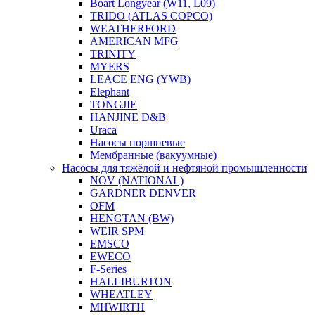
Boart Longyear (W11, L09)
TRIDO (ATLAS COPCO)
WEATHERFORD
AMERICAN MFG
TRINITY
MYERS
LEACE ENG (YWB)
Elephant
TONGJIE
HANJINE D&B
Uraca
Насосы поршневые
Мембранные (вакуумные)
Насосы для тяжёлой и нефтяной промышленности
NOV (NATIONAL)
GARDNER DENVER
OFM
HENGTAN (BW)
WEIR SPM
EMSCO
EWECO
F-Series
HALLIBURTON
WHEATLEY
MHWIRTH