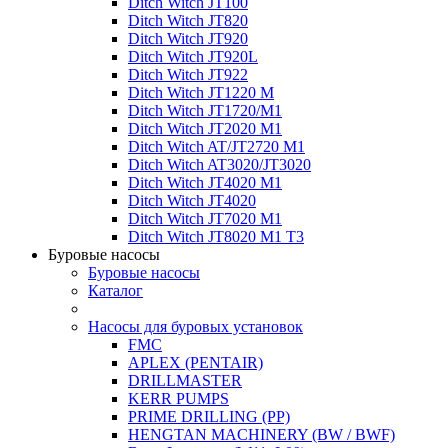
Ditch Witch JT100
Ditch Witch JT820
Ditch Witch JT920
Ditch Witch JT920L
Ditch Witch JT922
Ditch Witch JT1220 M
Ditch Witch JT1720/M1
Ditch Witch JT2020 M1
Ditch Witch AT/JT2720 M1
Ditch Witch AT3020/JT3020
Ditch Witch JT4020 M1
Ditch Witch JT4020
Ditch Witch JT7020 M1
Ditch Witch JT8020 M1 T3
Буровые насосы
Буровые насосы
Каталог
Насосы для буровых установок
FMC
APLEX (PENTAIR)
DRILLMASTER
KERR PUMPS
PRIME DRILLING (PP)
HENGTAN MACHINERY (BW / BWF)