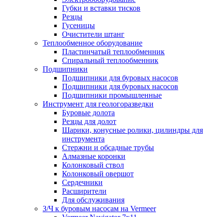
Губки и вставки тисков
Резцы
Гусеницы
Очистители штанг
Теплообменное оборудование
Пластинчатый теплообменник
Спиральный теплообменник
Подшипники
Подшипники для буровых насосов
Подшипники для буровых насосов
Подшипники промышленные
Инструмент для геологоразведки
Буровые долота
Резцы для долот
Шарики, конусные ролики, цилиндры для
инструмента
Стержни и обсадные трубы
Алмазные коронки
Колонковый ствол
Колонковый овершот
Сердечники
Расширители
Для обслуживания
З/Ч к буровым насосам на Vermeer