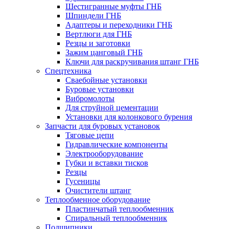
Шестигранные муфты ГНБ
Шпиндели ГНБ
Адаптеры и переходники ГНБ
Вертлюги для ГНБ
Резцы и заготовки
Зажим цанговый ГНБ
Ключи для раскручивания штанг ГНБ
Спецтехника
Сваебойные установки
Буровые установки
Вибромолоты
Для струйной цементации
Установки для колонкового бурения
Запчасти для буровых установок
Тяговые цепи
Гидравлические компоненты
Электрооборудование
Губки и вставки тисков
Резцы
Гусеницы
Очистители штанг
Теплообменное оборудование
Пластинчатый теплообменник
Спиральный теплообменник
Подшипники