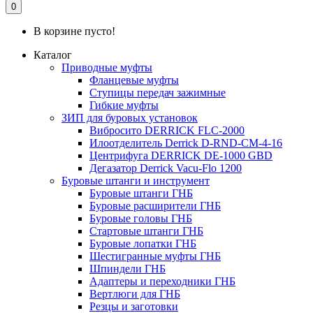
0
В корзине пусто!
Каталог
Приводные муфты
Фланцевые муфты
Ступицы передач зажимные
Гибкие муфты
ЗИП для буровых установок
Вибросито DERRICK FLC-2000
Илоотделитель Derrick D-RND-CM-4-16
Центрифуга DERRICK DE-1000 GBD
Дегазатор Derrick Vacu-Flo 1200
Буровые штанги и инструмент
Буровые штанги ГНБ
Буровые расширители ГНБ
Буровые головы ГНБ
Стартовые штанги ГНБ
Буровые лопатки ГНБ
Шестигранные муфты ГНБ
Шпиндели ГНБ
Адаптеры и переходники ГНБ
Вертлюги для ГНБ
Резцы и заготовки