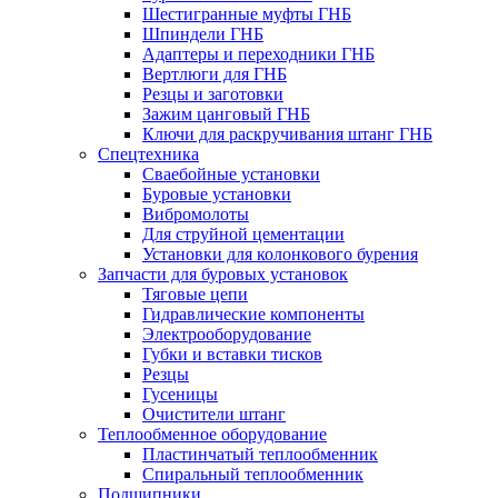
Шестигранные муфты ГНБ
Шпиндели ГНБ
Адаптеры и переходники ГНБ
Вертлюги для ГНБ
Резцы и заготовки
Зажим цанговый ГНБ
Ключи для раскручивания штанг ГНБ
Спецтехника
Сваебойные установки
Буровые установки
Вибромолоты
Для струйной цементации
Установки для колонкового бурения
Запчасти для буровых установок
Тяговые цепи
Гидравлические компоненты
Электрооборудование
Губки и вставки тисков
Резцы
Гусеницы
Очистители штанг
Теплообменное оборудование
Пластинчатый теплообменник
Спиральный теплообменник
Подшипники