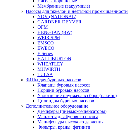
Насосы поршневые
Мембранные (вакуумные)
Насосы для тяжёлой и нефтяной промышленности
NOV (NATIONAL)
GARDNER DENVER
OFM
HENGTAN (BW)
WEIR SPM
EMSCO
EWECO
F-Series
HALLIBURTON
WHEATLEY
MHWIRTH
TULSA
ЗИПы для буровых насосов
Клапаны буровых насосов
Поршни буровых насосов
Уплотнение плунжера в сборе (пакинг)
Цилиндры буровых насосов
Дополнительное оборудование
Демпферы (пневмокомпенсаторы)
Манжеты для бурового насоса
Манифольды высокого давления
Фильтры, краны, фитинги