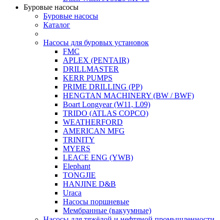
Буровые насосы
Буровые насосы
Каталог
Насосы для буровых установок
FMC
APLEX (PENTAIR)
DRILLMASTER
KERR PUMPS
PRIME DRILLING (PP)
HENGTAN MACHINERY (BW / BWF)
Boart Longyear (W11, L09)
TRIDO (ATLAS COPCO)
WEATHERFORD
AMERICAN MFG
TRINITY
MYERS
LEACE ENG (YWB)
Elephant
TONGJIE
HANJINE D&B
Uraca
Насосы поршневые
Мембранные (вакуумные)
Насосы для тяжёлой и нефтяной промышленности