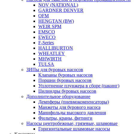
NOV (NATIONAL)
GARDNER DENVER
OFM
HENGTAN (BW)
WEIR SPM
EMSCO
EWECO
F-Series
HALLIBURTON
WHEATLEY
MHWIRTH
TULSA
ЗИПы для буровых насосов
Клапаны буровых насосов
Поршни буровых насосов
Уплотнение плунжера в сборе (пакинг)
Цилиндры буровых насосов
Дополнительное оборудование
Демпферы (пневмокомпенсаторы)
Манжеты для бурового насоса
Манифольды высокого давления
Фильтры, краны, фитинги
Насосы центробежные, грязевые, шламовые
Горизонтальные шламовые насосы