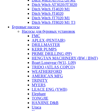
Ditch Witch AT/JT2720 M1
Ditch Witch AT3020/JT3020
Ditch Witch JT4020 M1
Ditch Witch JT4020
Ditch Witch JT7020 M1
Ditch Witch JT8020 M1 T3
Буровые насосы
Насосы для буровых установок
FMC
APLEX (PENTAIR)
DRILLMASTER
KERR PUMPS
PRIME DRILLING (PP)
HENGTAN MACHINERY (BW / BWF)
Boart Longyear (W11, L09)
TRIDO (ATLAS COPCO)
WEATHERFORD
AMERICAN MFG
TRINITY
MYERS
LEACE ENG (YWB)
Elephant
TONGJIE
HANJINE D&B
Uraca