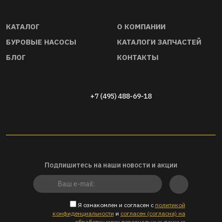
01
КАТАЛОГ
О КОМПАНИИ
БУРОВЫЕ НАСОСЫ
КАТАЛОГИ ЗАПЧАСТЕЙ
Прямые дистрибьюторы запчастей
Качество буровы
и оборудования. Гарантируем
комплек- тующих
БЛОГ
КОНТАКТЫ
ориги- нальность и совместимость
стандартам API 6
запчастей, инструмента, насосов и
буровой оснастки
+7 (495) 488-69-18
Подпишитесь на наши новости и акции
Я ознакомлен и согласен с
политикой
конфиденциальности
и
согласен (согласна) на
обработку моих персональных данных