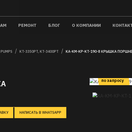
ТАМ
РЕМОНТ
БЛОГ
О КОМПАНИИ
КОНТАК
 PUMPS
KT-3350PT, KT-3400PT
KA-KM-KP-KT-190-8 КРЫШКА ПОРШН
цена
по запросу
КА
АВКУ
НАПИСАТЬ В WHATSAPP