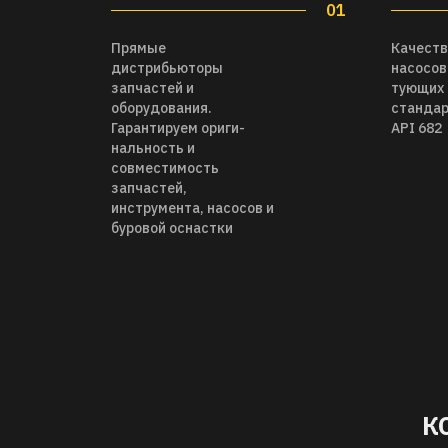
01
Прямые
Качеств
дистрибьюторы
насосов
запчастей и
тующих 
оборудования.
стандар
Гарантируем ориги-
API 682
нальность и
совместимость
запчастей,
инструмента, насосов и
буровой оснастки
К