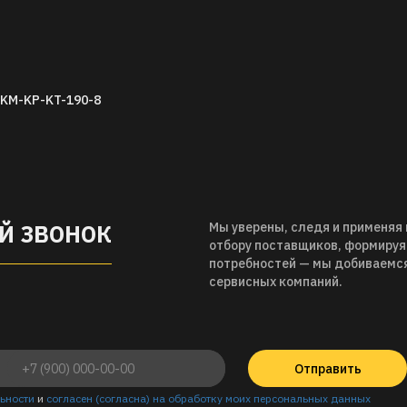
A-KM-KP-KT-190-8
Й ЗВОНОК
Мы уверены, следя и применяя
отбору поставщиков, формиру
потребностей — мы добиваемс
сервисных компаний.
Отправить
ьности
и
согласен (согласна) на обработку моих персональных данных