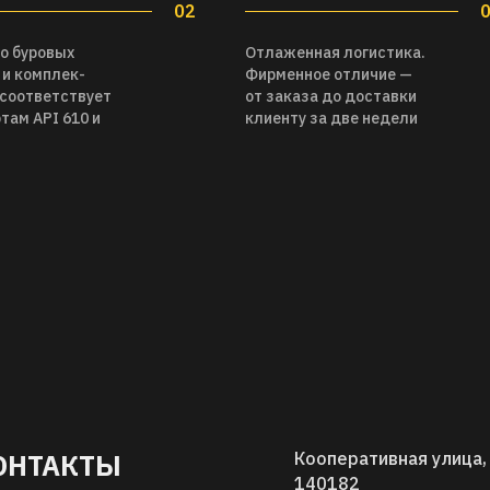
02
о буровых
Отлаженная логистика.
 и комплек-
Фирменное отличие —
соответствует
от заказа до доставки
там API 610 и
клиенту за две недели
ОНТАКТЫ
Кооперативная улица, 
140182