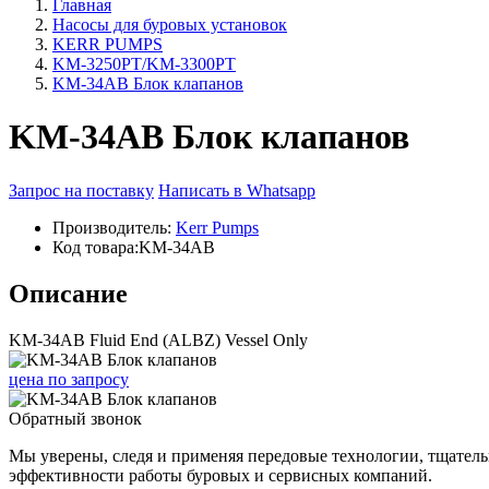
Главная
Насосы для буровых установок
KERR PUMPS
KM-3250PT/KM-3300PT
KM-34AB Блок клапанов
KM-34AB Блок клапанов
Запрос на поставку
Написать в Whatsapp
Производитель:
Kerr Pumps
Код товара:
KM-34AB
Описание
KM-34AB Fluid End (ALBZ) Vessel Only
цена
по запросу
Обратный звонок
Мы уверены, следя и применяя передовые технологии, тщател
эффективности работы буровых и сервисных компаний.