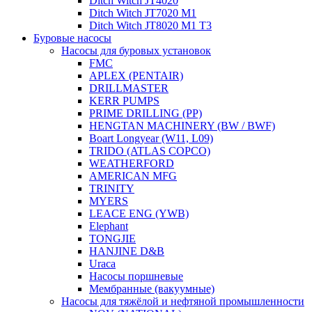
Ditch Witch JT4020
Ditch Witch JT7020 M1
Ditch Witch JT8020 M1 T3
Буровые насосы
Насосы для буровых установок
FMC
APLEX (PENTAIR)
DRILLMASTER
KERR PUMPS
PRIME DRILLING (PP)
HENGTAN MACHINERY (BW / BWF)
Boart Longyear (W11, L09)
TRIDO (ATLAS COPCO)
WEATHERFORD
AMERICAN MFG
TRINITY
MYERS
LEACE ENG (YWB)
Elephant
TONGJIE
HANJINE D&B
Uraca
Насосы поршневые
Мембранные (вакуумные)
Насосы для тяжёлой и нефтяной промышленности