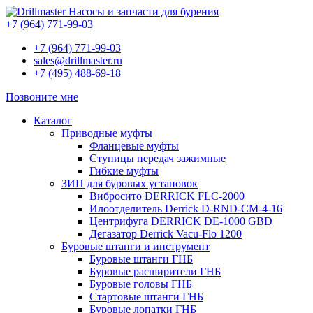
Насосы и запчасти для бурения
+7 (964) 771-99-03
+7 (964) 771-99-03
sales@drillmaster.ru
+7 (495) 488-69-18
Позвоните мне
Каталог
Приводные муфты
Фланцевые муфты
Ступицы передач зажимные
Гибкие муфты
ЗИП для буровых установок
Вибросито DERRICK FLC-2000
Илоотделитель Derrick D-RND-CM-4-16
Центрифуга DERRICK DE-1000 GBD
Дегазатор Derrick Vacu-Flo 1200
Буровые штанги и инструмент
Буровые штанги ГНБ
Буровые расширители ГНБ
Буровые головы ГНБ
Стартовые штанги ГНБ
Буровые лопатки ГНБ