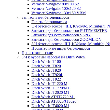
Vermeer Navigator 80x100 S2
Vermeer Navigator 100x120 S2
Vermeer Navigator 130x150 VBM
Запчасти для бетононасосов
Гильзы бетононасоса
З/Ч бетононасосов : IHI, KYokuto, Mitsubishi, N
Запчасти для бетононасосов PUTZMEISTER
Запчасти для бетононасосов SANY
Запчасти для бетононасосов ZOOMLION
З/Ч бетононасосов: IHI, KYokuto, Mitsubishi, N
Промывочные шары бетононасоса
Цепи технические
З/Ч к буровым насосам на Ditch Witch
Ditch Witch JT100
Ditch Witch JT820
Ditch Witch JT920
Ditch Witch JT920L
Ditch Witch JT922
Ditch Witch JT1220 M
Ditch Witch JT1720/M1
Ditch Witch JT2020 M1
Ditch Witch AT/JT2720 M1
Ditch Witch AT3020/JT3020
Ditch Witch JT4020 M1