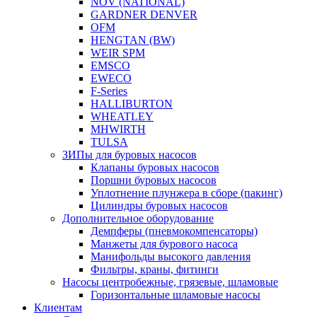
NOV (NATIONAL)
GARDNER DENVER
OFM
HENGTAN (BW)
WEIR SPM
EMSCO
EWECO
F-Series
HALLIBURTON
WHEATLEY
MHWIRTH
TULSA
ЗИПы для буровых насосов
Клапаны буровых насосов
Поршни буровых насосов
Уплотнение плунжера в сборе (пакинг)
Цилиндры буровых насосов
Дополнительное оборудование
Демпферы (пневмокомпенсаторы)
Манжеты для бурового насоса
Манифольды высокого давления
Фильтры, краны, фитинги
Насосы центробежные, грязевые, шламовые
Горизонтальные шламовые насосы
Клиентам