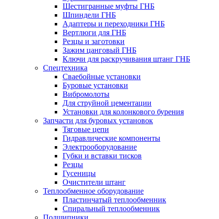
Шестигранные муфты ГНБ
Шпиндели ГНБ
Адаптеры и переходники ГНБ
Вертлюги для ГНБ
Резцы и заготовки
Зажим цанговый ГНБ
Ключи для раскручивания штанг ГНБ
Спецтехника
Сваебойные установки
Буровые установки
Вибромолоты
Для струйной цементации
Установки для колонкового бурения
Запчасти для буровых установок
Тяговые цепи
Гидравлические компоненты
Электрооборудование
Губки и вставки тисков
Резцы
Гусеницы
Очистители штанг
Теплообменное оборудование
Пластинчатый теплообменник
Спиральный теплообменник
Подшипники