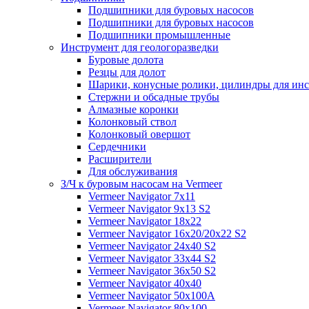
Подшипники для буровых насосов
Подшипники для буровых насосов
Подшипники промышленные
Инструмент для геологоразведки
Буровые долота
Резцы для долот
Шарики, конусные ролики, цилиндры для ин
Стержни и обсадные трубы
Алмазные коронки
Колонковый ствол
Колонковый овершот
Сердечники
Расширители
Для обслуживания
З/Ч к буровым насосам на Vermeer
Vermeer Navigator 7x11
Vermeer Navigator 9x13 S2
Vermeer Navigator 18x22
Vermeer Navigator 16x20/20x22 S2
Vermeer Navigator 24x40 S2
Vermeer Navigator 33x44 S2
Vermeer Navigator 36x50 S2
Vermeer Navigator 40x40
Vermeer Navigator 50x100A
Vermeer Navigator 80x100