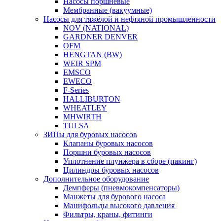
Насосы поршневые
Мембранные (вакуумные)
Насосы для тяжёлой и нефтяной промышленности
NOV (NATIONAL)
GARDNER DENVER
OFM
HENGTAN (BW)
WEIR SPM
EMSCO
EWECO
F-Series
HALLIBURTON
WHEATLEY
MHWIRTH
TULSA
ЗИПы для буровых насосов
Клапаны буровых насосов
Поршни буровых насосов
Уплотнение плунжера в сборе (пакинг)
Цилиндры буровых насосов
Дополнительное оборудование
Демпферы (пневмокомпенсаторы)
Манжеты для бурового насоса
Манифольды высокого давления
Фильтры, краны, фитинги