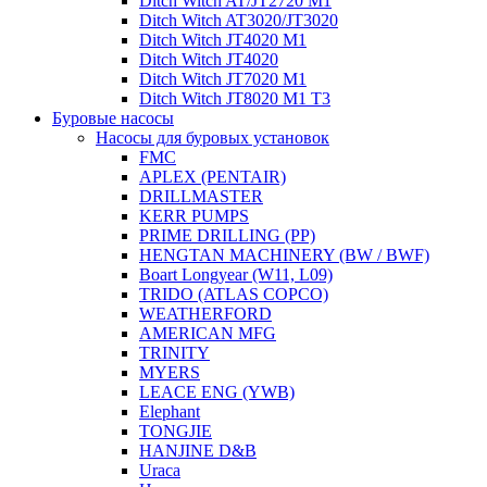
Ditch Witch AT/JT2720 M1
Ditch Witch AT3020/JT3020
Ditch Witch JT4020 M1
Ditch Witch JT4020
Ditch Witch JT7020 M1
Ditch Witch JT8020 M1 T3
Буровые насосы
Насосы для буровых установок
FMC
APLEX (PENTAIR)
DRILLMASTER
KERR PUMPS
PRIME DRILLING (PP)
HENGTAN MACHINERY (BW / BWF)
Boart Longyear (W11, L09)
TRIDO (ATLAS COPCO)
WEATHERFORD
AMERICAN MFG
TRINITY
MYERS
LEACE ENG (YWB)
Elephant
TONGJIE
HANJINE D&B
Uraca