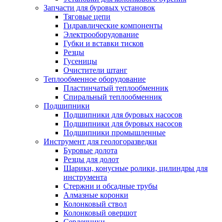
Запчасти для буровых установок
Тяговые цепи
Гидравлические компоненты
Электрооборудование
Губки и вставки тисков
Резцы
Гусеницы
Очистители штанг
Теплообменное оборудование
Пластинчатый теплообменник
Спиральный теплообменник
Подшипники
Подшипники для буровых насосов
Подшипники для буровых насосов
Подшипники промышленные
Инструмент для геологоразведки
Буровые долота
Резцы для долот
Шарики, конусные ролики, цилиндры для
инструмента
Стержни и обсадные трубы
Алмазные коронки
Колонковый ствол
Колонковый овершот
Сердечники