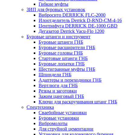
Гибкие муфты
ЗИП для буровых установок
Вибросито DERRICK FLC-2000
Илоотделитель Derrick D-RND-CM-4-16
Центрифуга DERRICK DE-1000 GBD
Дегазатор Derrick Vacu-Flo 1200
Буровые штанги и инструмент
Буровые штанги ГНБ
Буровые расширители ГНБ
Буровые головы ГНБ
Стартовые штанги ГНБ
Буровые лопатки ГНБ
Шестигранные муфты ГНБ
Шпиндели ГНБ
Адаптеры и переходники ГНБ
Вертлюги для ГНБ
Резцы и заготовки
Зажим цанговый ГНБ
Ключи для раскручивания штанг ГНБ
Спецтехника
Сваебойные установки
Буровые установки
Вибромолоты
Для струйной цементации
Установки для колонкового бурения