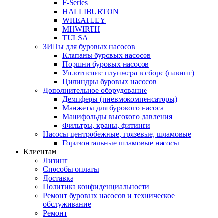
F-Series
HALLIBURTON
WHEATLEY
MHWIRTH
TULSA
ЗИПы для буровых насосов
Клапаны буровых насосов
Поршни буровых насосов
Уплотнение плунжера в сборе (пакинг)
Цилиндры буровых насосов
Дополнительное оборудование
Демпферы (пневмокомпенсаторы)
Манжеты для бурового насоса
Манифольды высокого давления
Фильтры, краны, фитинги
Насосы центробежные, грязевые, шламовые
Горизонтальные шламовые насосы
Клиентам
Лизинг
Способы оплаты
Доставка
Политика конфиденциальности
Ремонт буровых насосов и техническое
обслуживание
Ремонт