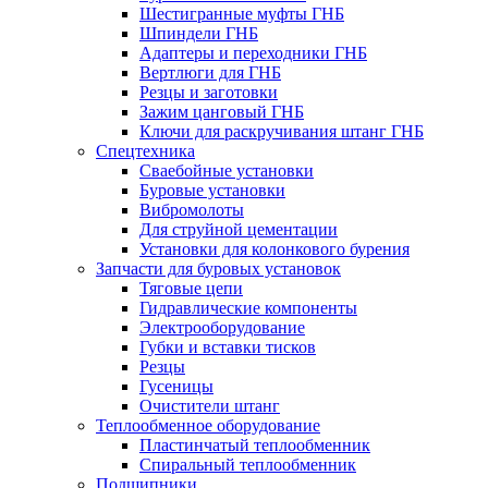
Шестигранные муфты ГНБ
Шпиндели ГНБ
Адаптеры и переходники ГНБ
Вертлюги для ГНБ
Резцы и заготовки
Зажим цанговый ГНБ
Ключи для раскручивания штанг ГНБ
Спецтехника
Сваебойные установки
Буровые установки
Вибромолоты
Для струйной цементации
Установки для колонкового бурения
Запчасти для буровых установок
Тяговые цепи
Гидравлические компоненты
Электрооборудование
Губки и вставки тисков
Резцы
Гусеницы
Очистители штанг
Теплообменное оборудование
Пластинчатый теплообменник
Спиральный теплообменник
Подшипники