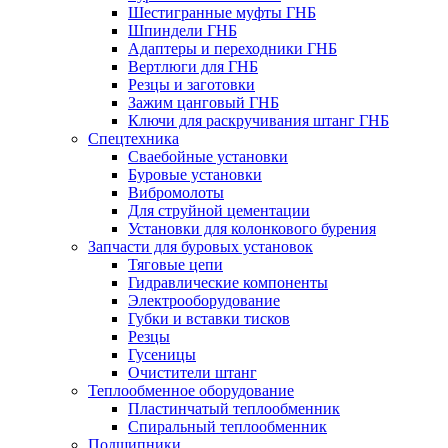
Шестигранные муфты ГНБ
Шпиндели ГНБ
Адаптеры и переходники ГНБ
Вертлюги для ГНБ
Резцы и заготовки
Зажим цанговый ГНБ
Ключи для раскручивания штанг ГНБ
Спецтехника
Сваебойные установки
Буровые установки
Вибромолоты
Для струйной цементации
Установки для колонкового бурения
Запчасти для буровых установок
Тяговые цепи
Гидравлические компоненты
Электрооборудование
Губки и вставки тисков
Резцы
Гусеницы
Очистители штанг
Теплообменное оборудование
Пластинчатый теплообменник
Спиральный теплообменник
Подшипники