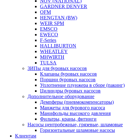
NOV (NATIONAL)
GARDNER DENVER
OFM
HENGTAN (BW)
WEIR SPM
EMSCO
EWECO
F-Series
HALLIBURTON
WHEATLEY
MHWIRTH
TULSA
ЗИПы для буровых насосов
Клапаны буровых насосов
Поршни буровых насосов
Уплотнение плунжера в сборе (пакинг)
Цилиндры буровых насосов
Дополнительное оборудование
Демпферы (пневмокомпенсаторы)
Манжеты для бурового насоса
Манифольды высокого давления
Фильтры, краны, фитинги
Насосы центробежные, грязевые, шламовые
Горизонтальные шламовые насосы
Клиентам