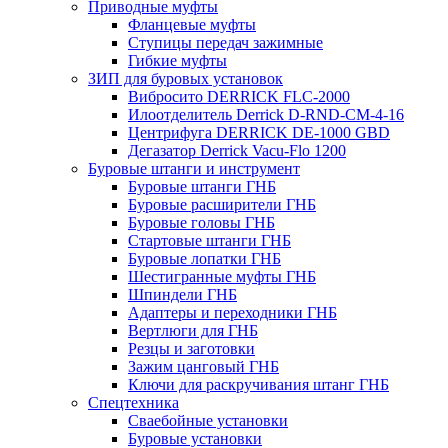
Приводные муфты
Фланцевые муфты
Ступицы передач зажимные
Гибкие муфты
ЗИП для буровых установок
Вибросито DERRICK FLC-2000
Илоотделитель Derrick D-RND-CM-4-16
Центрифуга DERRICK DE-1000 GBD
Дегазатор Derrick Vacu-Flo 1200
Буровые штанги и инструмент
Буровые штанги ГНБ
Буровые расширители ГНБ
Буровые головы ГНБ
Стартовые штанги ГНБ
Буровые лопатки ГНБ
Шестигранные муфты ГНБ
Шпиндели ГНБ
Адаптеры и переходники ГНБ
Вертлюги для ГНБ
Резцы и заготовки
Зажим цанговый ГНБ
Ключи для раскручивания штанг ГНБ
Спецтехника
Сваебойные установки
Буровые установки