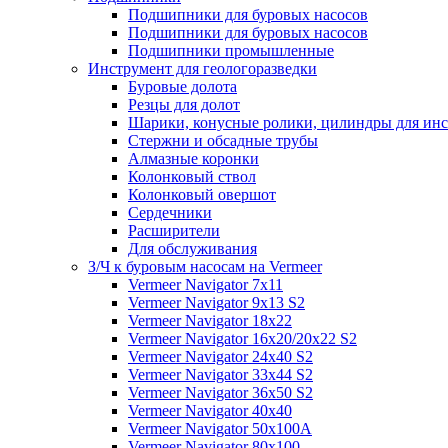
Подшипники для буровых насосов
Подшипники для буровых насосов
Подшипники промышленные
Инструмент для геологоразведки
Буровые долота
Резцы для долот
Шарики, конусные ролики, цилиндры для ин
Стержни и обсадные трубы
Алмазные коронки
Колонковый ствол
Колонковый овершот
Сердечники
Расширители
Для обслуживания
З/Ч к буровым насосам на Vermeer
Vermeer Navigator 7x11
Vermeer Navigator 9x13 S2
Vermeer Navigator 18x22
Vermeer Navigator 16x20/20x22 S2
Vermeer Navigator 24x40 S2
Vermeer Navigator 33x44 S2
Vermeer Navigator 36x50 S2
Vermeer Navigator 40x40
Vermeer Navigator 50x100A
Vermeer Navigator 80x100