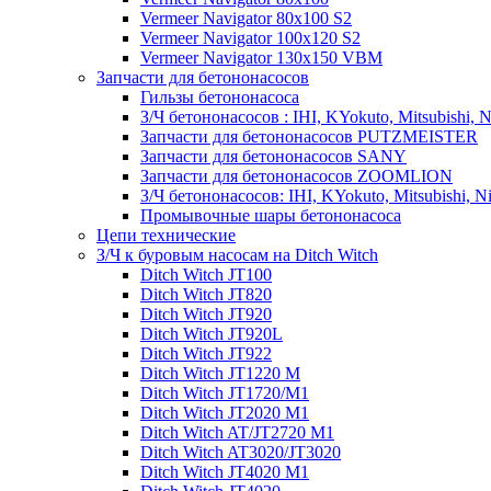
Vermeer Navigator 80x100 S2
Vermeer Navigator 100x120 S2
Vermeer Navigator 130x150 VBM
Запчасти для бетононасосов
Гильзы бетононасоса
З/Ч бетононасосов : IHI, KYokuto, Mitsubishi, N
Запчасти для бетононасосов PUTZMEISTER
Запчасти для бетононасосов SANY
Запчасти для бетононасосов ZOOMLION
З/Ч бетононасосов: IHI, KYokuto, Mitsubishi, N
Промывочные шары бетононасоса
Цепи технические
З/Ч к буровым насосам на Ditch Witch
Ditch Witch JT100
Ditch Witch JT820
Ditch Witch JT920
Ditch Witch JT920L
Ditch Witch JT922
Ditch Witch JT1220 M
Ditch Witch JT1720/M1
Ditch Witch JT2020 M1
Ditch Witch AT/JT2720 M1
Ditch Witch AT3020/JT3020
Ditch Witch JT4020 M1