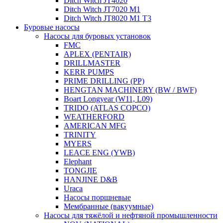
Ditch Witch JT4020
Ditch Witch JT7020 M1
Ditch Witch JT8020 M1 T3
Буровые насосы
Насосы для буровых установок
FMC
APLEX (PENTAIR)
DRILLMASTER
KERR PUMPS
PRIME DRILLING (PP)
HENGTAN MACHINERY (BW / BWF)
Boart Longyear (W11, L09)
TRIDO (ATLAS COPCO)
WEATHERFORD
AMERICAN MFG
TRINITY
MYERS
LEACE ENG (YWB)
Elephant
TONGJIE
HANJINE D&B
Uraca
Насосы поршневые
Мембранные (вакуумные)
Насосы для тяжёлой и нефтяной промышленности