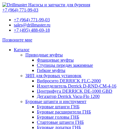
Насосы и запчасти для бурения
+7 (964) 771-99-03
+7 (964) 771-99-03
sales@drillmaster.ru
+7 (495) 488-69-18
Позвоните мне
Каталог
Приводные муфты
Фланцевые муфты
Ступицы передач зажимные
Гибкие муфты
ЗИП для буровых установок
Вибросито DERRICK FLC-2000
Илоотделитель Derrick D-RND-CM-4-16
Центрифуга DERRICK DE-1000 GBD
Дегазатор Derrick Vacu-Flo 1200
Буровые штанги и инструмент
Буровые штанги ГНБ
Буровые расширители ГНБ
Буровые головы ГНБ
Стартовые штанги ГНБ
Буровые лопатки ГНБ