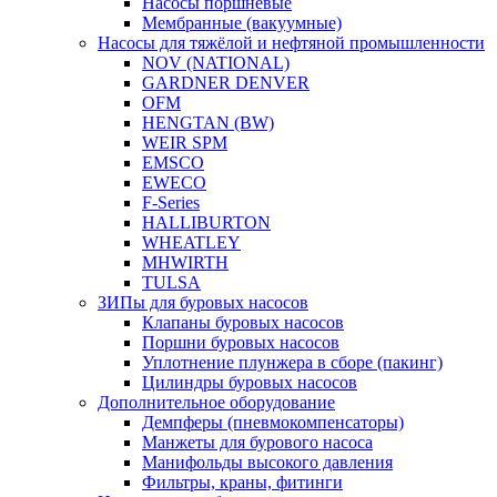
Насосы поршневые
Мембранные (вакуумные)
Насосы для тяжёлой и нефтяной промышленности
NOV (NATIONAL)
GARDNER DENVER
OFM
HENGTAN (BW)
WEIR SPM
EMSCO
EWECO
F-Series
HALLIBURTON
WHEATLEY
MHWIRTH
TULSA
ЗИПы для буровых насосов
Клапаны буровых насосов
Поршни буровых насосов
Уплотнение плунжера в сборе (пакинг)
Цилиндры буровых насосов
Дополнительное оборудование
Демпферы (пневмокомпенсаторы)
Манжеты для бурового насоса
Манифольды высокого давления
Фильтры, краны, фитинги