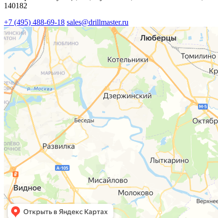
140182
+7 (495) 488-69-18
sales@drillmaster.ru