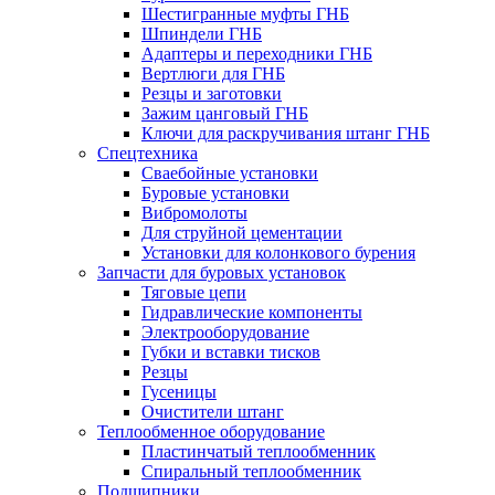
Шестигранные муфты ГНБ
Шпиндели ГНБ
Адаптеры и переходники ГНБ
Вертлюги для ГНБ
Резцы и заготовки
Зажим цанговый ГНБ
Ключи для раскручивания штанг ГНБ
Спецтехника
Сваебойные установки
Буровые установки
Вибромолоты
Для струйной цементации
Установки для колонкового бурения
Запчасти для буровых установок
Тяговые цепи
Гидравлические компоненты
Электрооборудование
Губки и вставки тисков
Резцы
Гусеницы
Очистители штанг
Теплообменное оборудование
Пластинчатый теплообменник
Спиральный теплообменник
Подшипники