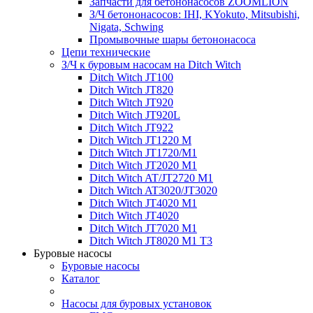
Запчасти для бетононасосов ZOOMLION
З/Ч бетононасосов: IHI, KYokuto, Mitsubishi,
Nigata, Schwing
Промывочные шары бетононасоса
Цепи технические
З/Ч к буровым насосам на Ditch Witch
Ditch Witch JT100
Ditch Witch JT820
Ditch Witch JT920
Ditch Witch JT920L
Ditch Witch JT922
Ditch Witch JT1220 M
Ditch Witch JT1720/M1
Ditch Witch JT2020 M1
Ditch Witch AT/JT2720 M1
Ditch Witch AT3020/JT3020
Ditch Witch JT4020 M1
Ditch Witch JT4020
Ditch Witch JT7020 M1
Ditch Witch JT8020 M1 T3
Буровые насосы
Буровые насосы
Каталог
Насосы для буровых установок