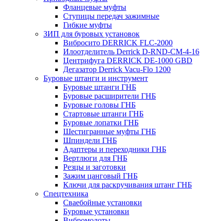
Фланцевые муфты
Ступицы передач зажимные
Гибкие муфты
ЗИП для буровых установок
Вибросито DERRICK FLC-2000
Илоотделитель Derrick D-RND-CM-4-16
Центрифуга DERRICK DE-1000 GBD
Дегазатор Derrick Vacu-Flo 1200
Буровые штанги и инструмент
Буровые штанги ГНБ
Буровые расширители ГНБ
Буровые головы ГНБ
Стартовые штанги ГНБ
Буровые лопатки ГНБ
Шестигранные муфты ГНБ
Шпиндели ГНБ
Адаптеры и переходники ГНБ
Вертлюги для ГНБ
Резцы и заготовки
Зажим цанговый ГНБ
Ключи для раскручивания штанг ГНБ
Спецтехника
Сваебойные установки
Буровые установки
Вибромолоты