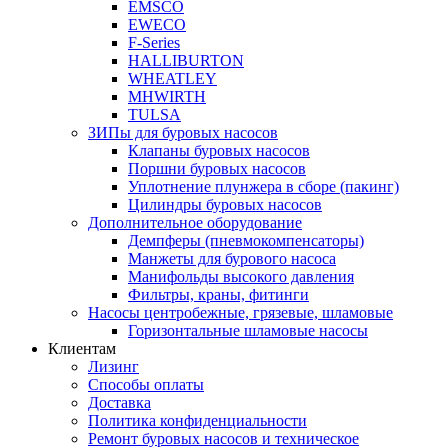
EMSCO
EWECO
F-Series
HALLIBURTON
WHEATLEY
MHWIRTH
TULSA
ЗИПы для буровых насосов
Клапаны буровых насосов
Поршни буровых насосов
Уплотнение плунжера в сборе (пакинг)
Цилиндры буровых насосов
Дополнительное оборудование
Демпферы (пневмокомпенсаторы)
Манжеты для бурового насоса
Манифольды высокого давления
Фильтры, краны, фитинги
Насосы центробежные, грязевые, шламовые
Горизонтальные шламовые насосы
Клиентам
Лизинг
Способы оплаты
Доставка
Политика конфиденциальности
Ремонт буровых насосов и техническое