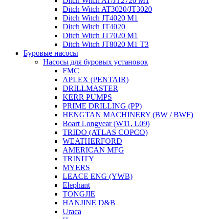
Ditch Witch AT/JT2720 M1
Ditch Witch AT3020/JT3020
Ditch Witch JT4020 M1
Ditch Witch JT4020
Ditch Witch JT7020 M1
Ditch Witch JT8020 M1 T3
Буровые насосы
Насосы для буровых установок
FMC
APLEX (PENTAIR)
DRILLMASTER
KERR PUMPS
PRIME DRILLING (PP)
HENGTAN MACHINERY (BW / BWF)
Boart Longyear (W11, L09)
TRIDO (ATLAS COPCO)
WEATHERFORD
AMERICAN MFG
TRINITY
MYERS
LEACE ENG (YWB)
Elephant
TONGJIE
HANJINE D&B
Uraca