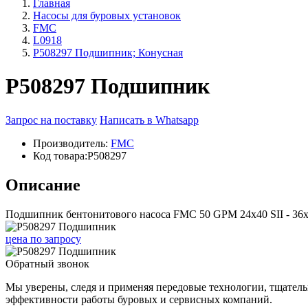
Главная
Насосы для буровых установок
FMC
L0918
P508297 Подшипник; Конусная
P508297 Подшипник
Запрос на поставку
Написать в Whatsapp
Производитель:
FMC
Код товара:
P508297
Описание
Подшипник бентонитового насоса FMC 50 GPM 24x40 SII - 36x
цена
по запросу
Обратный звонок
Мы уверены, следя и применяя передовые технологии, тщател
эффективности работы буровых и сервисных компаний.