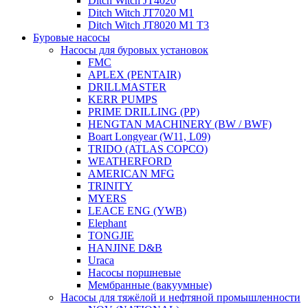
Ditch Witch JT4020
Ditch Witch JT7020 M1
Ditch Witch JT8020 M1 T3
Буровые насосы
Насосы для буровых установок
FMC
APLEX (PENTAIR)
DRILLMASTER
KERR PUMPS
PRIME DRILLING (PP)
HENGTAN MACHINERY (BW / BWF)
Boart Longyear (W11, L09)
TRIDO (ATLAS COPCO)
WEATHERFORD
AMERICAN MFG
TRINITY
MYERS
LEACE ENG (YWB)
Elephant
TONGJIE
HANJINE D&B
Uraca
Насосы поршневые
Мембранные (вакуумные)
Насосы для тяжёлой и нефтяной промышленности