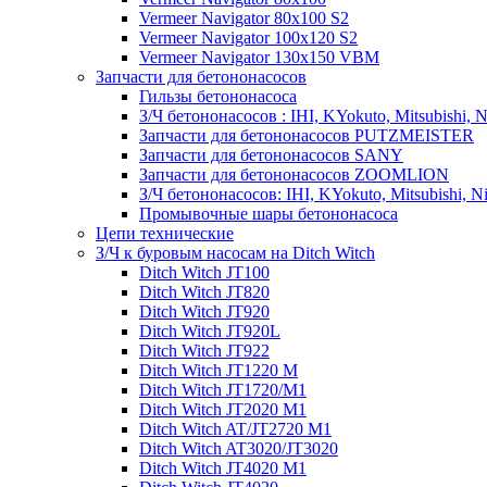
Vermeer Navigator 80x100 S2
Vermeer Navigator 100x120 S2
Vermeer Navigator 130x150 VBM
Запчасти для бетононасосов
Гильзы бетононасоса
З/Ч бетононасосов : IHI, KYokuto, Mitsubishi, N
Запчасти для бетононасосов PUTZMEISTER
Запчасти для бетононасосов SANY
Запчасти для бетононасосов ZOOMLION
З/Ч бетононасосов: IHI, KYokuto, Mitsubishi, N
Промывочные шары бетононасоса
Цепи технические
З/Ч к буровым насосам на Ditch Witch
Ditch Witch JT100
Ditch Witch JT820
Ditch Witch JT920
Ditch Witch JT920L
Ditch Witch JT922
Ditch Witch JT1220 M
Ditch Witch JT1720/M1
Ditch Witch JT2020 M1
Ditch Witch AT/JT2720 M1
Ditch Witch AT3020/JT3020
Ditch Witch JT4020 M1