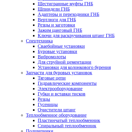
Шестигранные муфты ГНБ
Шпиндели ГНБ
Адаптеры и переходники ГНБ
Вертлюги для ГНБ
Резцы и заготовки
Зажим цанговый ГНБ
Ключи для раскручивания штанг ГНБ
Спецтехника
Сваебойные установки
Буровые установки
Вибромолоты
Для струйной цементации
Установки для колонкового бурения
Запчасти для буровых установок
Тяговые цепи
Гидравлические компоненты
Электрооборудование
Губки и вставки тисков
Резцы
Гусеницы
Очистители штанг
Теплообменное оборудование
Пластинчатый теплообменник
Спиральный теплообменник
Подшипники