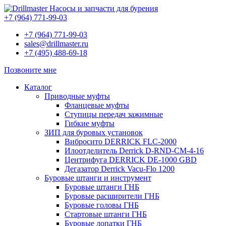
Насосы и запчасти для бурения
+7 (964) 771-99-03
+7 (964) 771-99-03
sales@drillmaster.ru
+7 (495) 488-69-18
Позвоните мне
Каталог
Приводные муфты
Фланцевые муфты
Ступицы передач зажимные
Гибкие муфты
ЗИП для буровых установок
Вибросито DERRICK FLC-2000
Илоотделитель Derrick D-RND-CM-4-16
Центрифуга DERRICK DE-1000 GBD
Дегазатор Derrick Vacu-Flo 1200
Буровые штанги и инструмент
Буровые штанги ГНБ
Буровые расширители ГНБ
Буровые головы ГНБ
Стартовые штанги ГНБ
Буровые лопатки ГНБ