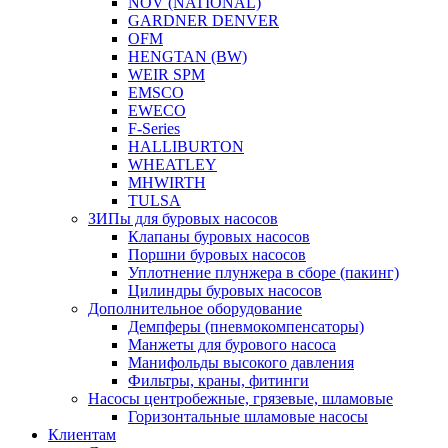
NOV (NATIONAL)
GARDNER DENVER
OFM
HENGTAN (BW)
WEIR SPM
EMSCO
EWECO
F-Series
HALLIBURTON
WHEATLEY
MHWIRTH
TULSA
ЗИПы для буровых насосов
Клапаны буровых насосов
Поршни буровых насосов
Уплотнение плунжера в сборе (пакинг)
Цилиндры буровых насосов
Дополнительное оборудование
Демпферы (пневмокомпенсаторы)
Манжеты для бурового насоса
Манифольды высокого давления
Фильтры, краны, фитинги
Насосы центробежные, грязевые, шламовые
Горизонтальные шламовые насосы
Клиентам