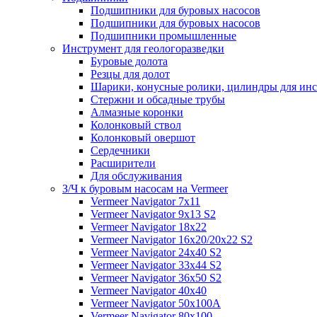
Подшипники для буровых насосов
Подшипники для буровых насосов
Подшипники промышленные
Инструмент для геологоразведки
Буровые долота
Резцы для долот
Шарики, конусные ролики, цилиндры для ин
Стержни и обсадные трубы
Алмазные коронки
Колонковый ствол
Колонковый овершот
Сердечники
Расширители
Для обслуживания
З/Ч к буровым насосам на Vermeer
Vermeer Navigator 7x11
Vermeer Navigator 9x13 S2
Vermeer Navigator 18x22
Vermeer Navigator 16x20/20x22 S2
Vermeer Navigator 24x40 S2
Vermeer Navigator 33x44 S2
Vermeer Navigator 36x50 S2
Vermeer Navigator 40x40
Vermeer Navigator 50x100A
Vermeer Navigator 80x100