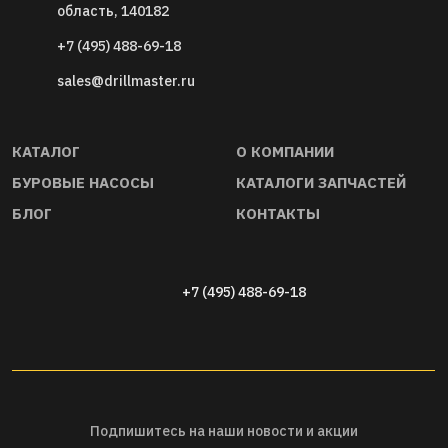
область, 140182
+7 (495) 488-69-18
sales@drillmaster.ru
КАТАЛОГ
О КОМПАНИИ
БУРОВЫЕ НАСОСЫ
КАТАЛОГИ ЗАПЧАСТЕЙ
01
БЛОГ
КОНТАКТЫ
Прямые дистрибьюторы запчастей
Качество буровы
и оборудования. Гарантируем
комплек- тующих
ориги- нальность и совместимость
стандартам API 6
запчастей, инструмента, насосов и
+7 (495) 488-69-18
буровой оснастки
Подпишитесь на наши новости и акции