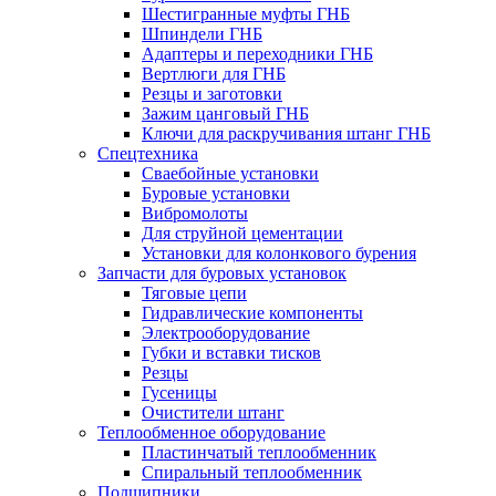
Шестигранные муфты ГНБ
Шпиндели ГНБ
Адаптеры и переходники ГНБ
Вертлюги для ГНБ
Резцы и заготовки
Зажим цанговый ГНБ
Ключи для раскручивания штанг ГНБ
Спецтехника
Сваебойные установки
Буровые установки
Вибромолоты
Для струйной цементации
Установки для колонкового бурения
Запчасти для буровых установок
Тяговые цепи
Гидравлические компоненты
Электрооборудование
Губки и вставки тисков
Резцы
Гусеницы
Очистители штанг
Теплообменное оборудование
Пластинчатый теплообменник
Спиральный теплообменник
Подшипники