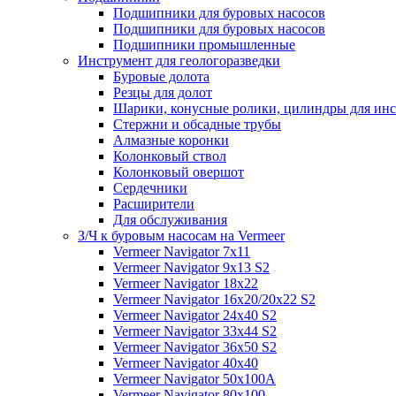
Подшипники для буровых насосов
Подшипники для буровых насосов
Подшипники промышленные
Инструмент для геологоразведки
Буровые долота
Резцы для долот
Шарики, конусные ролики, цилиндры для ин
Стержни и обсадные трубы
Алмазные коронки
Колонковый ствол
Колонковый овершот
Сердечники
Расширители
Для обслуживания
З/Ч к буровым насосам на Vermeer
Vermeer Navigator 7x11
Vermeer Navigator 9x13 S2
Vermeer Navigator 18x22
Vermeer Navigator 16x20/20x22 S2
Vermeer Navigator 24x40 S2
Vermeer Navigator 33x44 S2
Vermeer Navigator 36x50 S2
Vermeer Navigator 40x40
Vermeer Navigator 50x100A
Vermeer Navigator 80x100