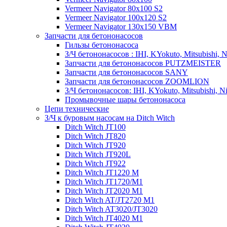
Vermeer Navigator 80x100 S2
Vermeer Navigator 100x120 S2
Vermeer Navigator 130x150 VBM
Запчасти для бетононасосов
Гильзы бетононасоса
З/Ч бетононасосов : IHI, KYokuto, Mitsubishi, N
Запчасти для бетононасосов PUTZMEISTER
Запчасти для бетононасосов SANY
Запчасти для бетононасосов ZOOMLION
З/Ч бетононасосов: IHI, KYokuto, Mitsubishi, N
Промывочные шары бетононасоса
Цепи технические
З/Ч к буровым насосам на Ditch Witch
Ditch Witch JT100
Ditch Witch JT820
Ditch Witch JT920
Ditch Witch JT920L
Ditch Witch JT922
Ditch Witch JT1220 M
Ditch Witch JT1720/M1
Ditch Witch JT2020 M1
Ditch Witch AT/JT2720 M1
Ditch Witch AT3020/JT3020
Ditch Witch JT4020 M1