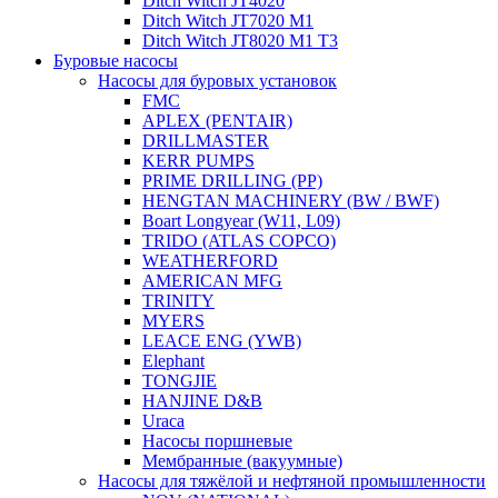
Ditch Witch JT4020
Ditch Witch JT7020 M1
Ditch Witch JT8020 M1 T3
Буровые насосы
Насосы для буровых установок
FMC
APLEX (PENTAIR)
DRILLMASTER
KERR PUMPS
PRIME DRILLING (PP)
HENGTAN MACHINERY (BW / BWF)
Boart Longyear (W11, L09)
TRIDO (ATLAS COPCO)
WEATHERFORD
AMERICAN MFG
TRINITY
MYERS
LEACE ENG (YWB)
Elephant
TONGJIE
HANJINE D&B
Uraca
Насосы поршневые
Мембранные (вакуумные)
Насосы для тяжёлой и нефтяной промышленности