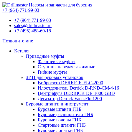
Насосы и запчасти для бурения
+7 (964) 771-99-03
+7 (964) 771-99-03
sales@drillmaster.ru
+7 (495) 488-69-18
Позвоните мне
Каталог
Приводные муфты
Фланцевые муфты
Ступицы передач зажимные
Гибкие муфты
ЗИП для буровых установок
Вибросито DERRICK FLC-2000
Илоотделитель Derrick D-RND-CM-4-16
Центрифуга DERRICK DE-1000 GBD
Дегазатор Derrick Vacu-Flo 1200
Буровые штанги и инструмент
Буровые штанги ГНБ
Буровые расширители ГНБ
Буровые головы ГНБ
Стартовые штанги ГНБ
Буровые лопатки ГНБ