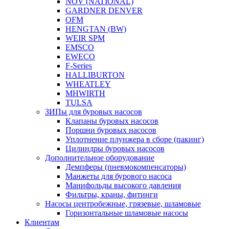
NOV (NATIONAL)
GARDNER DENVER
OFM
HENGTAN (BW)
WEIR SPM
EMSCO
EWECO
F-Series
HALLIBURTON
WHEATLEY
MHWIRTH
TULSA
ЗИПы для буровых насосов
Клапаны буровых насосов
Поршни буровых насосов
Уплотнение плунжера в сборе (пакинг)
Цилиндры буровых насосов
Дополнительное оборудование
Демпферы (пневмокомпенсаторы)
Манжеты для бурового насоса
Манифольды высокого давления
Фильтры, краны, фитинги
Насосы центробежные, грязевые, шламовые
Горизонтальные шламовые насосы
Клиентам