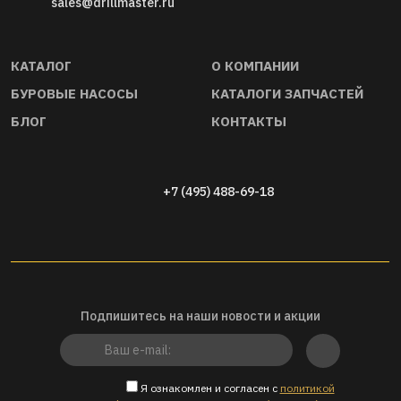
sales@drillmaster.ru
КАТАЛОГ
О КОМПАНИИ
01
БУРОВЫЕ НАСОСЫ
КАТАЛОГИ ЗАПЧАСТЕЙ
Прямые дистрибьюторы запчастей
Качество буровы
БЛОГ
КОНТАКТЫ
и оборудования. Гарантируем
комплек- тующих
ориги- нальность и совместимость
стандартам API 6
запчастей, инструмента, насосов и
буровой оснастки
+7 (495) 488-69-18
Подпишитесь на наши новости и акции
Я ознакомлен и согласен с
политикой